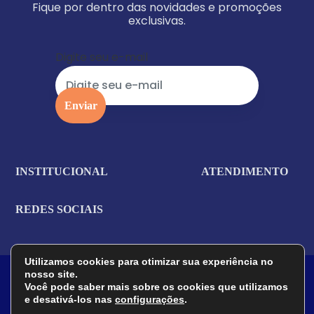
Fique por dentro das novidades e promoções
exclusivas.
Digite seu e-mail
INSTITUCIONAL
ATENDIMENTO
REDES SOCIAIS
Utilizamos cookies para otimizar sua experiência no
Garcia Autopeças - Loja Física e Online de peças
nosso site.
automotivas.. GARCIA COM DE PECAS E SERVS
Você pode saber mais sobre os cookies que utilizamos
AUTOMOTIVOS LTDA - CNPJ 34.428.965/0001-00 - CEP
e desativá-los nas
configurações
.