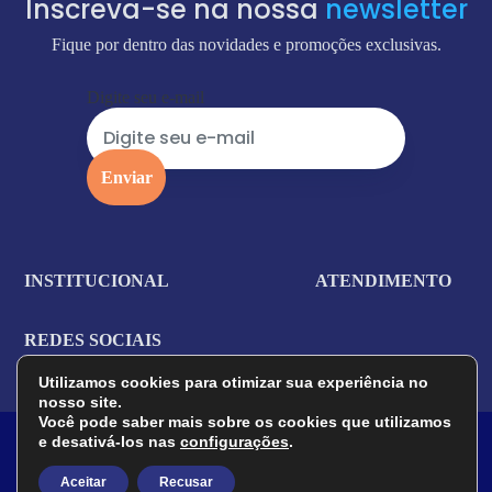
Inscreva-se na nossa
newsletter
Fique por dentro das novidades e promoções exclusivas.
Digite seu e-mail
INSTITUCIONAL
ATENDIMENTO
REDES SOCIAIS
Utilizamos cookies para otimizar sua experiência no
nosso site.
Você pode saber mais sobre os cookies que utilizamos
Garcia Autopeças - Loja Física e Online de peças automotivas..
e desativá-los nas
configurações
.
GARCIA COM DE PECAS E SERVS AUTOMOTIVOS LTDA -
CNPJ 34.428.965/0001-00 - CEP 99025-390 - Passo Fundo / RS
Aceitar
Recusar